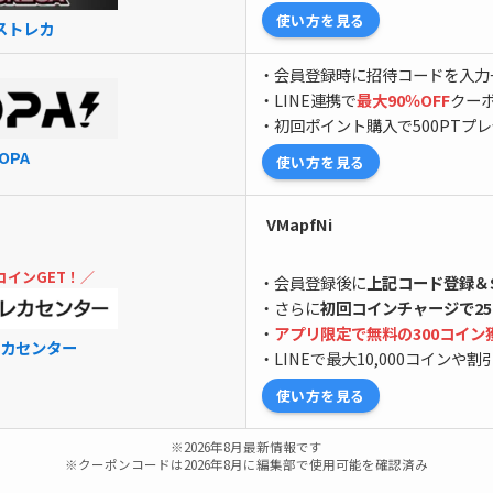
使い方を見る
ストレカ
・会員登録時に招待コードを入力+
・LINE連携で
最大90％OFF
クー
・初回ポイント購入で500PTプ
OPA
使い方を見る
VMapfNi
コインGET！／
・会員登録後に
上記コード登録＆S
・さらに
初回コインチャージで25
・
アプリ限定で無料の300コイン
カセンター
・LINEで最大10,000コインや
使い方を見る
※2026年8月最新情報です
※クーポンコードは2026年8月に編集部で使用可能を確認済み