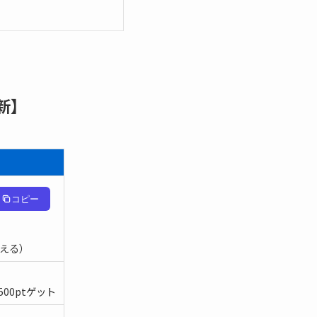
新】
コピー
らえる）
00ptゲット