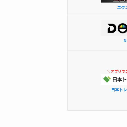
エク
D
＼アプリで
日本トレ