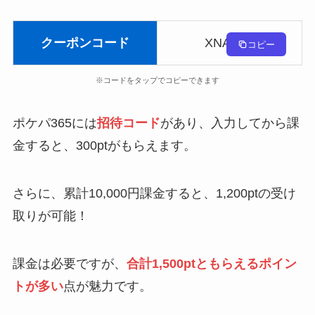
XNA8XZ
クーポンコード
コピー
※コードをタップでコピーできます
ポケパ365には
招待コード
があり、入力してから課
金すると、300ptがもらえます。
さらに、累計10,000円課金すると、1,200ptの受け
取りが可能！
課金は必要ですが、
合計1,500ptともらえるポイン
トが多い
点が魅力です。