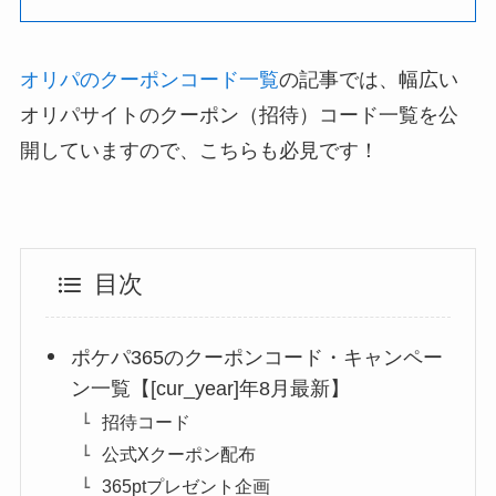
オリパのクーポンコード一覧
の記事では、幅広い
オリパサイトのクーポン（招待）コード一覧を公
開していますので、こちらも必見です！
目次
ポケパ365のクーポンコード・キャンペー
ン一覧【[cur_year]年8月最新】
招待コード
公式Xクーポン配布
365ptプレゼント企画