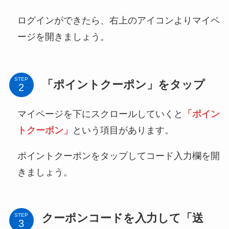
ログインができたら、右上のアイコンよりマイペ
ージを開きましょう。
STEP
「ポイントクーポン」をタップ
マイページを下にスクロールしていくと
「ポイン
トクーポン」
という項目があります。
ポイントクーポンをタップしてコード入力欄を開
きましょう。
クーポンコードを入力して「送
STEP