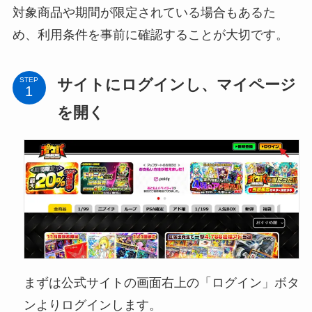
対象商品や期間が限定されている場合もあるた
め、利用条件を事前に確認することが大切です。
サイトにログインし、マイページ
STEP
を開く
まずは公式サイトの画面右上の「ログイン」ボタ
ンよりログインします。