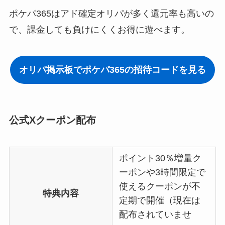
ポケパ365はアド確定オリパが多く還元率も高いの
で、課金しても負けにくくお得に遊べます。
オリパ掲示板でポケパ365の招待コードを見る
公式Xクーポン配布
ポイント30％増量ク
ーポンや3時間限定で
使えるクーポンが不
特典内容
定期で開催（現在は
配布されていませ