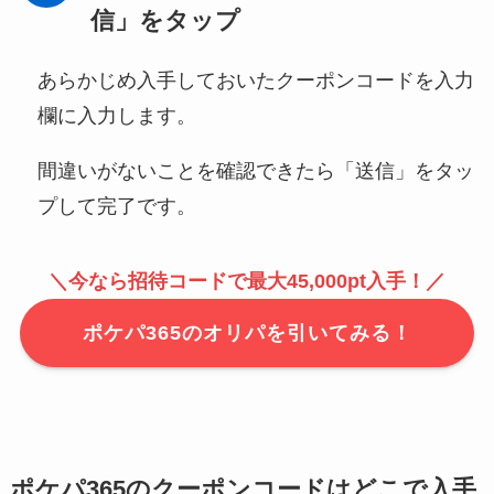
信」をタップ
あらかじめ入手しておいたクーポンコードを入力
欄に入力します。
間違いがないことを確認できたら「送信」をタッ
プして完了です。
＼今なら招待コードで最大45,000pt入手！／
ポケパ365のオリパを引いてみる！
ポケパ365のクーポンコードはどこで入手