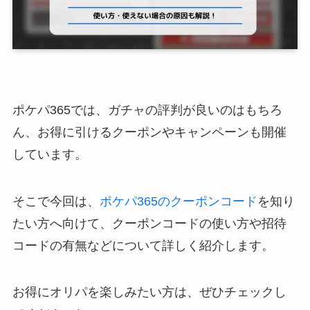
ポケパ365では、ガチャの評判が良いのはもちろ
ん、お得に引けるクーポンやキャンペーンも開催
しています。
そこで今回は、
ポケパ365のクーポンコード
を知り
たい方へ向けて、クーポンコードの使い方や招待
コードの有無などについて詳しく紹介します。
お得にオリパを楽しみたい方は、ぜひチェックし