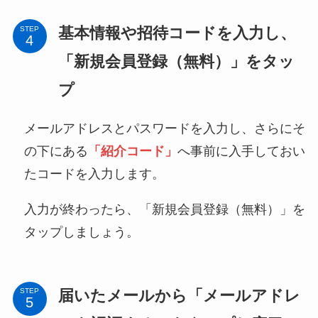
基本情報や招待コードを入力し、
STEP
「新規会員登録（無料）」をタッ
プ
メールアドレスとパスワードを入力し、さらにそ
の下にある
「紹介コード」
へ事前に入手しておい
たコードを入力します。
入力が終わったら、「新規会員登録（無料）」を
タップしましょう。
届いたメールから「メールアドレ
STEP