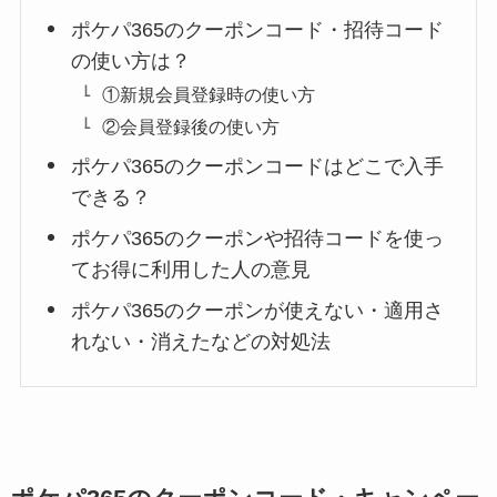
ポケパ365のクーポンコード・招待コード
の使い方は？
①新規会員登録時の使い方
②会員登録後の使い方
ポケパ365のクーポンコードはどこで入手
できる？
ポケパ365のクーポンや招待コードを使っ
てお得に利用した人の意見
ポケパ365のクーポンが使えない・適用さ
れない・消えたなどの対処法