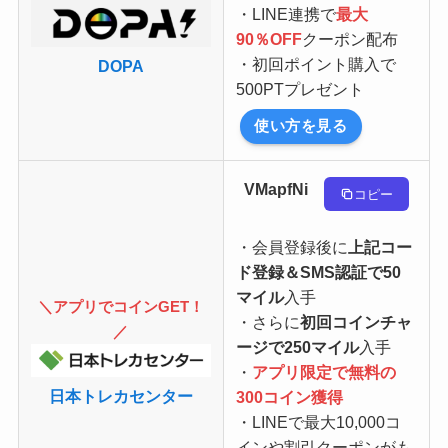
・LINE連携で
最大
90％OFF
クーポン配布
・初回ポイント購入で
DOPA
500PTプレゼント
使い方を見る
VMapfNi
コピー
・会員登録後に
上記コー
ド登録＆SMS認証で50
マイル
入手
＼アプリでコインGET！
・さらに
初回コインチャ
／
ージで250マイル
入手
・
アプリ限定で無料の
日本トレカセンター
300コイン獲得
・LINEで最大10,000コ
インや割引クーポンがも