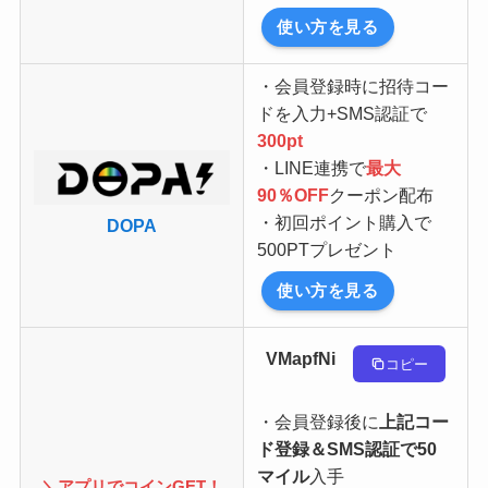
使い方を見る
・会員登録時に招待コー
ドを入力+SMS認証で
300pt
・LINE連携で
最大
90％OFF
クーポン配布
・初回ポイント購入で
DOPA
500PTプレゼント
使い方を見る
VMapfNi
コピー
・会員登録後に
上記コー
ド登録＆SMS認証で50
マイル
入手
＼アプリでコインGET！